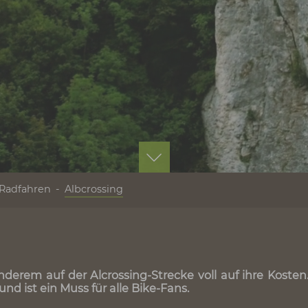
ben
Radfahren
Albcrossing