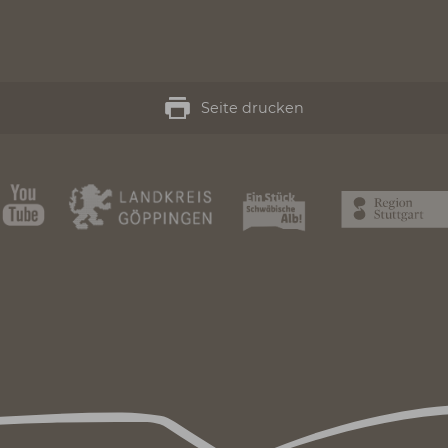
 anderem auf der Alcrossing-Strecke voll auf ih
eis und ist ein Muss für alle Bike-Fans.
Seite drucken