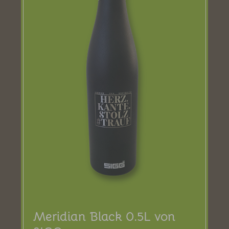
Löwenpfade-Malbuch - 1€
Löwenpfade-Paperbag - 3,90€
Löwenpfade-Stofftasche - 4,50€
Mikrofaser-Tuch - 3,50€
Multifunktionstuch - 3€
Sattelbezug Löwentrails - 1,50€
Stockwappen - 3€
Spiel Löwenzahl - 9€