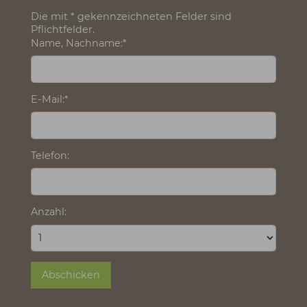
Meridian Black 0.5L von
SIGG
Nachhaltig. Stilvoll. Funktional.
Diese elegante Trinkflasche aus
hochwertigem 18/8-Edelstahl hält deine
Getränke stundenlang heiß oder eiskalt –
perfekt für unterwegs, im Büro oder beim
Training.
Dank doppelwandiger, vakuumisolierter
und kupferbeschichteter Konstruktion
überzeugt sie mit erstklassiger
Isolationsleistung.
Der Edelstahl-Deckel mit edler
Bambusapplikation
rundet das moderne
Design ab. Natürlich
frei von Schadstoffen
wie BPA, Phthalaten und östrogenaktiven
Substanzen.
Ein Must-have für alle, die
Nachhaltigkeit
und Design
verbinden möchten.