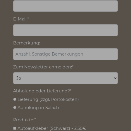
Die mit * gekennzeichneten Felder sind
Pflichtfelder.
Vorname, Nachname:
*
Straße, Hausnummer:
*
Ort:
*
Postleitzahl:
*
E-Mail:
*