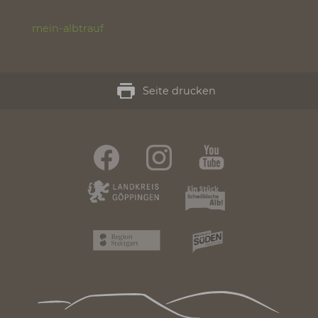
Preis: 45 €
Nur Abholung!
Die mit * gekennzeichneten Felder sind
Pflichtfelder.
Name, Nachname:
*
E-Mail:
*
Telefon:
Anzahl: