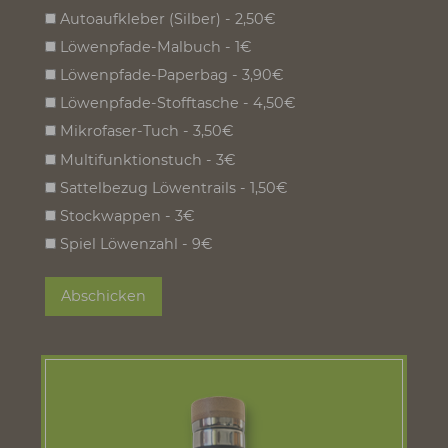
Bemerkung:
Zum Newsletter anmelden:
*
Abholung oder Lieferung?
*
Lieferung (zzgl. Portokosten)
Abholung in Salach
Produkte:
*
Autoaufkleber (Schwarz) - 2,50€
Autoaufkleber (Silber) - 2,50€