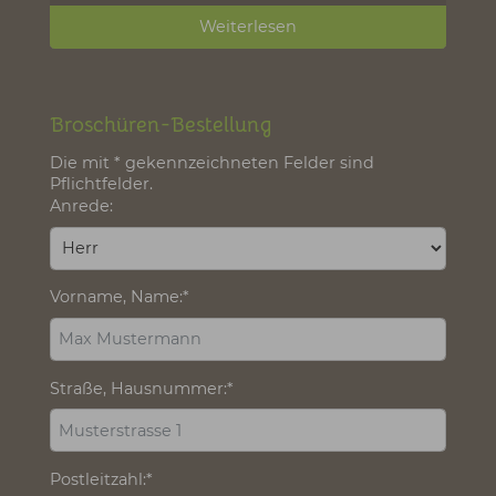
lassen sich Touren ganz einfach planen – für
unvergessliche Wintertage!
Weiterlesen
SO GEHTS IN WALD UND FLUR -
RÜCKSICHT MACHT WEGE
BREITER
Tipps für ein respektvolles Miteinander auf
Wald- und Freizeitwegen
Weiterlesen