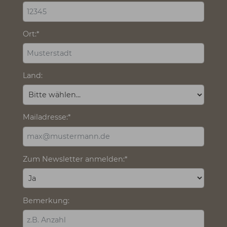
Broschüren-Bestellung
Die mit * gekennzeichneten Felder sind
Pflichtfelder.
Anrede:
Vorname, Name:
*
Straße, Hausnummer:
*
Postleitzahl:
*