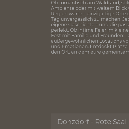
Der schönste Tag im Leben
Traulocations – von roman
Locations in historischem 
Ob romantisch am Waldrand, 
Ambiente oder mit weitem Bl
Region warten einzigartige
Tag unvergesslich zu machen
eigene Geschichte – und di
perfekt. Ob intime Feier im
Fest mit Familie und Freund
außergewöhnlichen Locatio
und Emotionen. Entdeckt Pl
den Ort, an dem eure geme