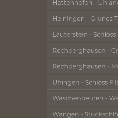
Göppingen - Hoh
Göppingen/Jebenh
Göppingen - Kuns
Hattenhofen - U
Heiningen - Grü
Lauterstein - Sch
Rechberghausen 