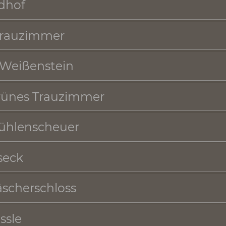
enstaufen Bergplateau
ausen - Farrenstall
thalle
hlandhof
nes Trauzimmer
loss Weißenstein
- Grünes Trauzimmer