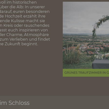
 verdient einen ganz besonderen Ort. Im Landk
tischen Plätzen unter freiem Himmel mit atembe
Ambiente voller Charme und Geschichte.
stilvoll im historischen
ick über die Alb: In unserer
 Orte darauf, euren besonderen
. Jede Hochzeit erzählt ihre
e passende Kulisse macht sie
 kleinen Kreis oder rauschendes
en: Lasst euch inspirieren von
ns voller Charme, Atmosphäre
ätze zum Verlieben und findet
insame Zukunft beginnt.
GRÜNES TRAU