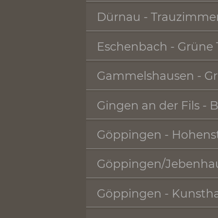
Donzdorf - Rote S
Dürnau - Trauzi
Eschenbach - Gr
Gammelshausen -
Gingen an der Fil