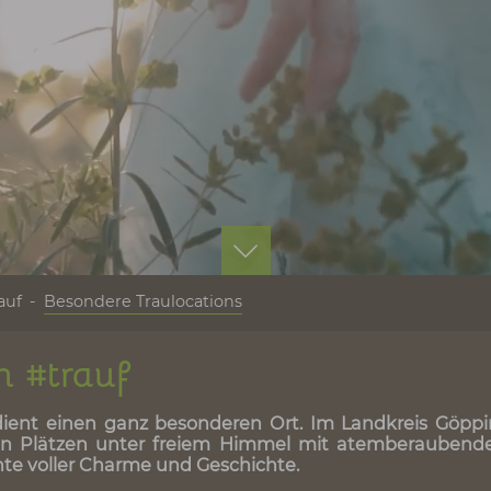
 Albtrauf
Besondere Traulocations
mich #trauf