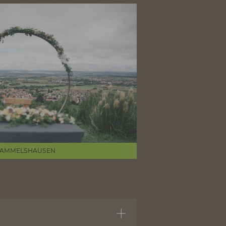
reis Göppingen erwarten euch einzigartige
raubendem Weitblick bis hin zu stilvollen
FZIMMER IN GAMMELSHAUSEN