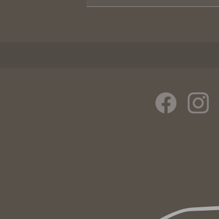
Rechberghausen 
Uhingen - Schloss
Wäschenbeuren -
Wangen - Stucksc