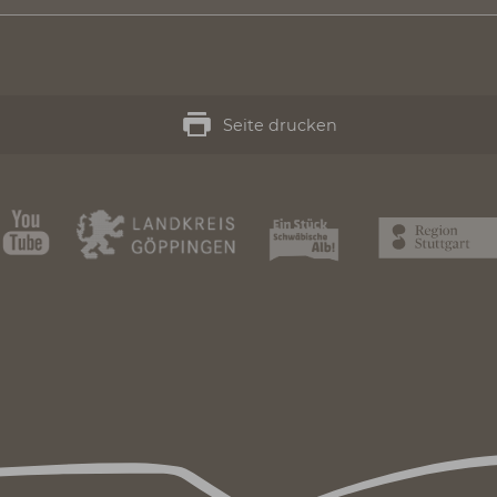
- Mühlenscheuer
 Filseck
 Wäscherschloss
hlössle
Seite drucken