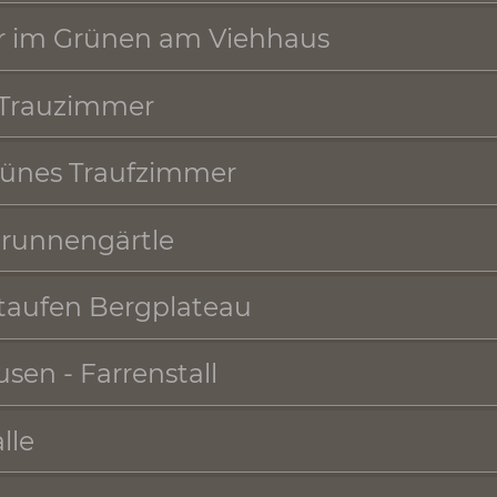
aal im Schloss
mmer im Grünen am Viehhaus
üne Trauzimmer
 Grünes Traufzimmer
s - Brunnengärtle