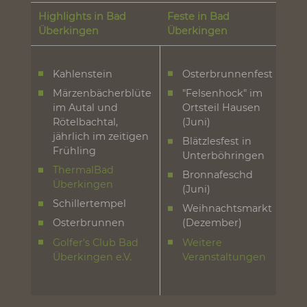
Wasser und Luft sind zertifiziert. Dazu lockt ein
Ortskern mit historischen Fachwerkhäusern, ein
Kurpark der zu den beliebtesten Fotomotiven
gehört und das runderneuerte Thermalbad.
Highlights in Bad
Feste in Bad
Überkingen
Überkingen
Kahlenstein
Osterbrunnenfest
Märzenbächerblüte
"Felsenhock" im
im Autal und
Ortsteil Hausen
Rötelbachtal,
(Juni)
jährlich im zeitigen
Blätzlesfest in
Frühling
Unterböhringen
ThermalBad
Bronnafeschd
Überkingen
(Juni)
Schillertempel
Weihnachtsmarkt