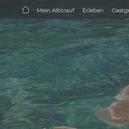
Pressebereich Albtra
Zum Hauptinhalt springen
Mein Albtrauf
Erleben
G