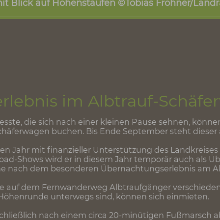
Download Pressebilder
ern auf dem Löwenpfad Felsenrunde ©Tobias
rauf im Nebelkleid ©Bildmanufaktur GmbH/L
hren mit Blick auf Hohenstaufen ©Tobias Fr
serlebnis im Albtrauf-
Gestresste, die sich nach einer kleinen Pause seh
auf-Schäferwagen buchen. Bis Ende September ste
letzten Jahr mit finanzieller Unterstützung des