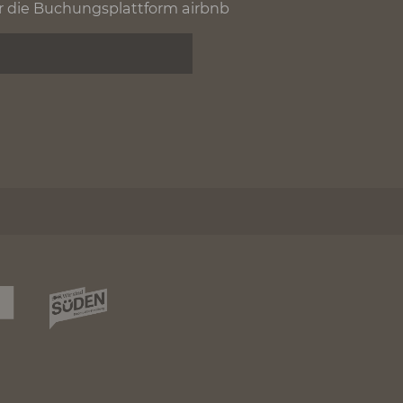
auch als Übernachtungsmöglichkeit
is am Albtrauf ist und Abenteuer liebt, ist
verschiedene Etappen hintereinander
nmieten.
n Fußmarsch ab dem Wanderparkplatz am
 online über die Buchungsplattform airbnb