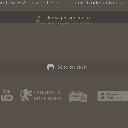
d Road-Shows wird er in diesem Jahr temporär 
r Suche nach dem besonderen Übernachtungserlebn
elsweise auf dem Fernwanderweg Albtraufgänger 
npfad Höhenrunde unterwegs sind, können sich ei
urg ausschließlich nach einem circa 20-minütige
 nimmt die ESA-Geschäftsstelle telefonisch oder
Schäferwagen von innen
Seite drucken