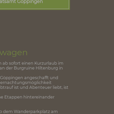
 Fröhner/Landratsamt Göppingen
andratsamt Göppingen
öhner/Landratsamt Göppingen
Schäferwagen
nen, können ab sofort einen Kurzurlaub im
ht dieser an der Burgruine Hiltenburg in
 Landkreises Göppingen angeschafft und