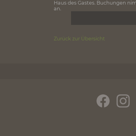
umgebaut. Neben Messen un
angeboten. Wer also auf de
hier genau richtig.
Auch Wanderer, die beispi
laufen, oder auf dem Löwe
Erreichbar ist die Hiltenb
Haus des Gastes. Buchungen
an.
Zurück zur Übersicht