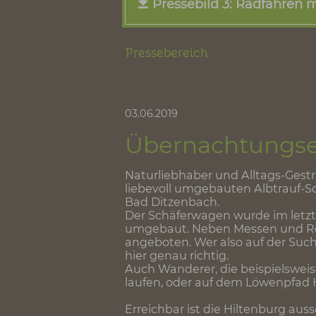
Pressebild 1: Wand
Pressebild 2: Albt
Pressebild 3: Radfa
Pressebereich
03.06.2019
Übernachtung
Naturliebhaber und Alltags-
liebevoll umgebauten Albtr
Bad Ditzenbach.
Der Schäferwagen wurde im 