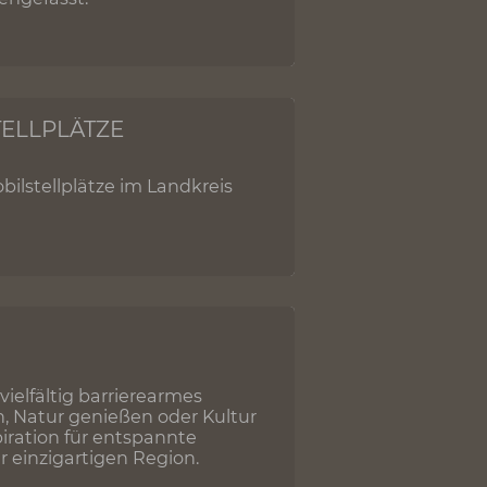
AMILIEN & KINDER
nd Kinder an Fils, Albtrauf und im
yer zusammengefasst.
ARAVANSTELLPLÄTZE
d Wohnmobilstellplätze im Landkreis