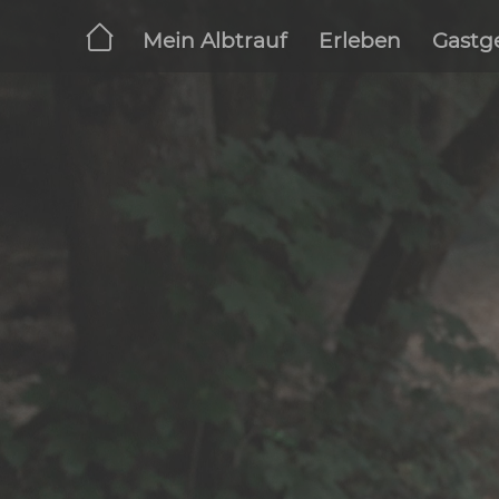
Broschüren - Erlebni
Zum Hauptinhalt springen
Mein Albtrauf
Erleben
G