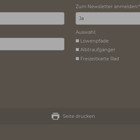
elder sind Pflichtfelder.
Vorname, Name
Postleitzahl:
*
Land:
Zum Newslette