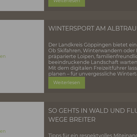
ENTDECKEN OHNE
Der Landkreis Göppingen 
Entdecken sein kann. Ob
erleben: Diese Broschüre
Ausflüge und echte Teilh
Weiterlesen
WINTERSPORT AM 
Der Landkreis Göppingen
Ob Skifahren, Winterwan