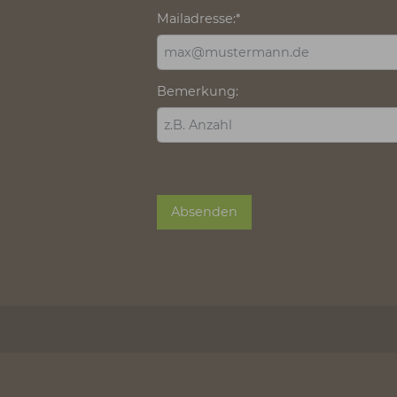
Broschüren-Bestellung
Die mit * gekennzeichneten F
Anrede:
Straße, Hausnummer:
*
Ort:
*
Mailadresse:
*