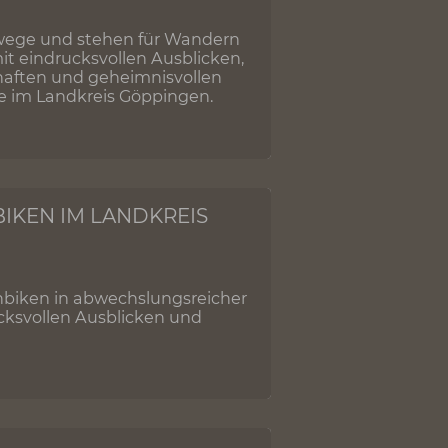
NZ MEIN REVIER
undwanderwege und stehen für Wandern
ie locken mit eindrucksvollen Ausblicken,
turlandschaften und geheimnisvollen
16 Löwenpfade im Landkreis Göppingen.
UNTAINBIKEN IM LANDKREIS
für Mountainbiken in abwechslungsreicher