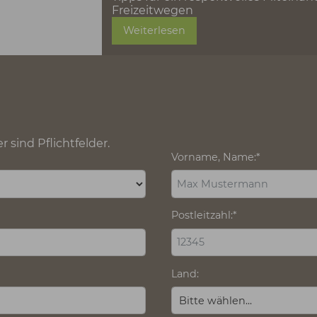
präparierte Loipen, famil
beeindruckende Landscha
Mit dem digitalen Freize
planen – für unvergessli
Weiterlesen
SO GEHTS IN WALD
WEGE BREITER
Tipps für ein respektvol
Freizeitwegen
Weiterlesen