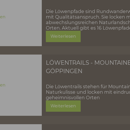
LÖWENPFADE - GA
Die Löwenpfade sind R
mit Qualitätsanspruch. S
abwechslungsreichen Na
Orten. Aktuell gibt es 
Weiterlesen
LÖWENTRAILS - MO
GÖPPINGEN
Die Löwentrails stehen 