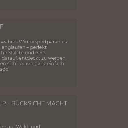
 HÜRDEN
zeigt, wie vielfältig barrierearmes
 Radfahren, Natur genießen oder Kultur
 bietet Inspiration für entspannte
abe in einer einzigartigen Region.
ALBTRAUF
 bietet ein wahres Wintersportparadies:
dern oder Langlaufen – perfekt