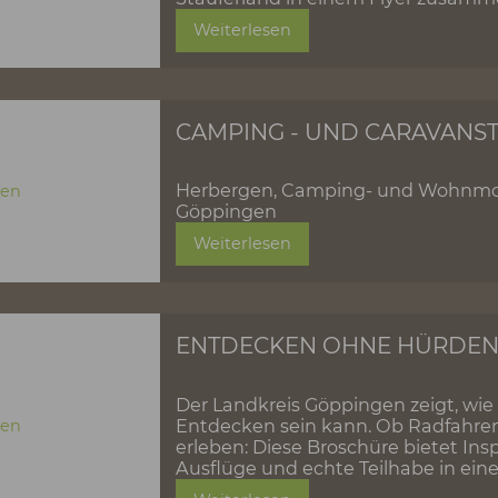
Weiterlesen
ERLEBNISSE FÜR F
Erlebnisse für Familien u
Stauferland in einem Fl
Weiterlesen
CAMPING - UND C
Herbergen, Camping- un
Göppingen
Weiterlesen